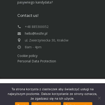
pasywnego kandydata?
Contact us!
+48 885300052
hello@testhr.pl
ul. Zwierzyniecka 30, Kraków
8am - 4pm
Cookie policy
Personal Data Protection
Ta strona używa cookies. Dowiedz się więcej o celu ich
Advisory Group TEST Human Resources ©
Ta strona korzysta z ciasteczek aby świadczyć usługi na
używania. Korzystając ze strony wyrażasz zgodę na używanie
2025
najwyższym poziomie. Dalsze korzystanie ze strony oznacza,
cookies, zgodnie z aktualnymi ustawieniami przeglądarki.
że zgadzasz się na ich użycie.
Dowiedz się więcej