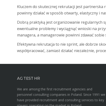
Kluczem do skutecznej rekrutacji jest partnerska
powinny działać w sposób otwarty, elastyczny i n
Dobrą praktyką jest organizowanie regularnych 
ewentualne problemy i wyciągnąć wnioski na przys
managera, a managerowie powinni zdawać sobie sp
Efektywna rekrutacja to nie sprint, ale dobrze sk
współpracować, zamiast działać niezależnie, proces
AG TEST HR
We are among the first recruitment agencies and
personnel consulting companies in Poland. Since 1991 we
have provided recruitment and consulting services to key
players operating on the market in Poland.