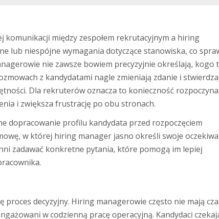
ej komunikacji między zespołem rekrutacyjnym a hiring
ne lub niespójne wymagania dotyczące stanowiska, co spraw
anagerowie nie zawsze bowiem precyzyjnie określają, kogo 
rozmowach z kandydatami nagle zmieniają zdanie i stwierdzaj
tności. Dla rekruterów oznacza to konieczność rozpoczyna
nia i zwiększa frustrację po obu stronach.
ne dopracowanie profilu kandydata przed rozpoczęciem
owę, w której hiring manager jasno określi swoje oczekiwa
nni zadawać konkretne pytania, które pomogą im lepiej
pracownika.
ę proces decyzyjny. Hiring managerowie często nie mają cz
angażowani w codzienną pracę operacyjną. Kandydaci czekaj