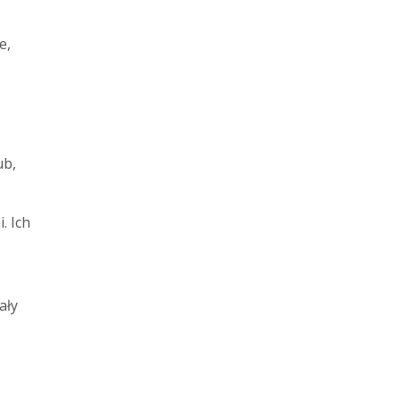
e,
ub,
. Ich
ały