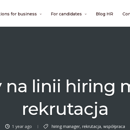
tions for business
For candidates
Blog HR
Con
na linii hiring
rekrutacja
1 year ago
hiring manager
,
rekrutacja
,
współpraca