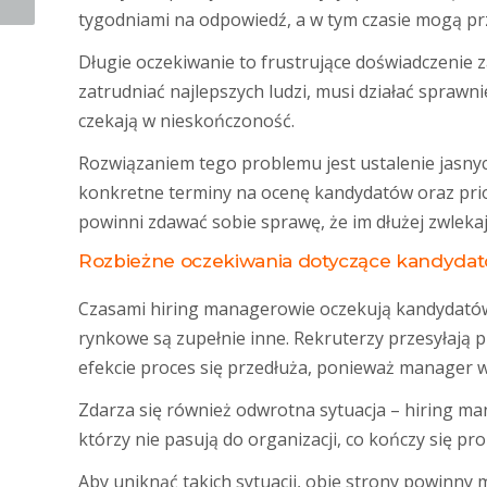
tygodniami na odpowiedź, a w tym czasie mogą przy
Długie oczekiwanie to frustrujące doświadczenie za
zatrudniać najlepszych ludzi, musi działać sprawni
czekają w nieskończoność.
Rozwiązaniem tego problemu jest ustalenie jasny
konkretne terminy na ocenę kandydatów oraz pri
powinni zdawać sobie sprawę, że im dłużej zwleka
Rozbieżne oczekiwania dotyczące kandyda
Czasami hiring managerowie oczekują kandydatów 
rynkowe są zupełnie inne. Rekruterzy przesyłają pr
efekcie proces się przedłuża, ponieważ manager wc
Zdarza się również odwrotna sytuacja – hiring m
którzy nie pasują do organizacji, co kończy się pr
Aby uniknąć takich sytuacji, obie strony powinny