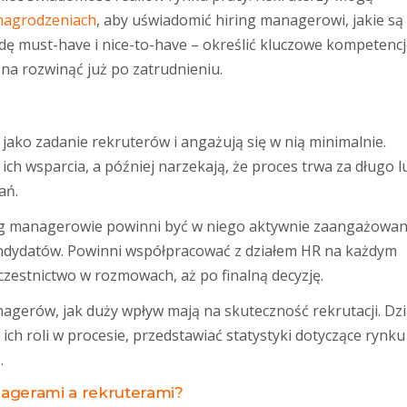
nagrodzeniach
, aby uświadomić hiring managerowi, jakie są
ę must-have i nice-to-have – określić kluczowe kompetencj
na rozwinąć już po zatrudnieniu.
jako zadanie rekruterów i angażują się w nią minimalnie.
ch wsparcia, a później narzekają, że proces trwa za długo l
ań.
ng managerowie powinni być w niego aktywnie zaangażowani
kandydatów. Powinni współpracować z działem HR na każdym
uczestnictwo w rozmowach, aż po finalną decyzję.
agerów, jak duży wpływ mają na skuteczność rekrutacji. Dzi
ch roli w procesie, przedstawiać statystyki dotyczące rynku
.
agerami a rekruterami?