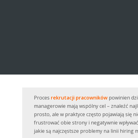
Proces
rekrutacji pracowników
powinien dzia
managerowie mają wspólny cel – znaleźć najl
prosto, ale w praktyce często pojawiają się 
frustrować obie strony i negatywnie wpływać
jakie są najczęstsze problemy na linii hiring