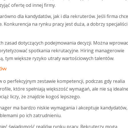
jąć ofertę od innej firmy.
równo dla kandydatów, jak i dla rekruterów. Jeśli firma chc
e. Konkurencja na rynku pracy jest duża, a dobrzy specjaliści
ch zasad dotyczących podejmowania decyzji. Można wprowad
orytetyzować spotkania rekrutacyjne. Hiring managerowie
ją, tym większe ryzyko utraty wartościowych talentów.
tów
o perfekcyjnym zestawie kompetencji, podczas gdy realia
ofile, które spełniają większość wymagań, ale nie są idealn
iąż liczy, że znajdzie kogoś lepszego.
anager ma bardzo niskie wymagania i akceptuje kandydatów,
oblemami po ich zatrudnieniu.
 mieć świadomość realiów rynku pracy. Rekruterzy mogą