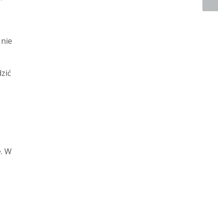
e
 nie
zić
e. W