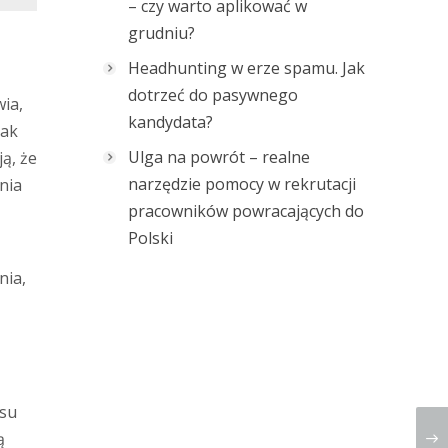
– czy warto aplikować w
grudniu?
Headhunting w erze spamu. Jak
dotrzeć do pasywnego
ia,
kandydata?
tak
Ulga na powrót – realne
ą, że
narzędzie pomocy w rekrutacji
nia
pracowników powracających do
Polski
nia,
asu
ą