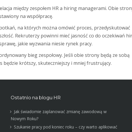
 relacja między zespołem HR a hiring managerami. Obie stron
astawiony na współpracę.
spotkań, na których można omówić proces, przedyskutować
złość. Rekruterzy powinni mieć jasność co do oczekiwań hi
rawę, jakie wyzwania niesie rynek pracy.
oordynowany bieg zespołowy. Jeśli obie strony będą ze sobą
 będzie krótszy, skuteczniejszy i mniej frustrujący.
Ostatnio na blogu HR
Jak świadomie zaplanować zmianę zawodową w
Nowym Roku?
Szukanie pracy pod koniec roku – czy warto aplikować