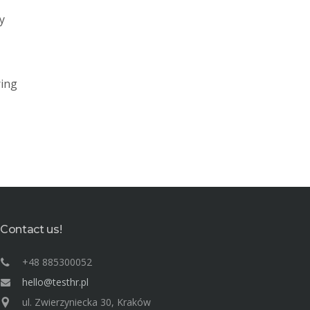
y
ring
Contact us!
+48 885300052
hello@testhr.pl
ul. Zwierzyniecka 30, Kraków