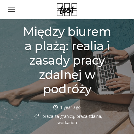
Między biurem
a plażą: realia i
zasady pracy
zdalnej w
podróży
1 year ago
praca za granicą
,
praca zdalna
,
workation