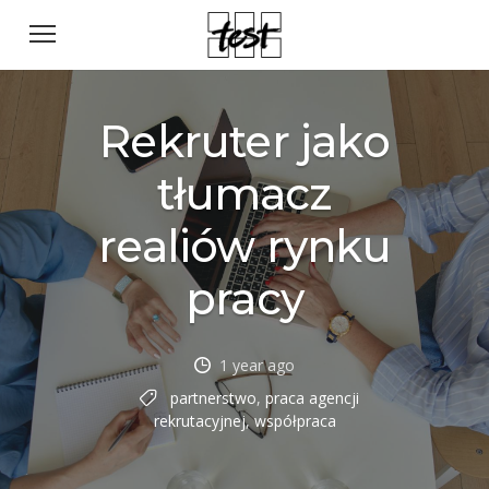
Rekruter jako
tłumacz
realiów rynku
pracy
1 year ago
partnerstwo
,
praca agencji
rekrutacyjnej
,
współpraca