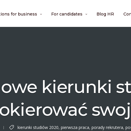
tions for business
For candidates
Blog HR
Con
iowe kierunki s
okierować swoją
kierunki studiów 2020
,
pierwsza praca
,
porady rekrutera
,
po