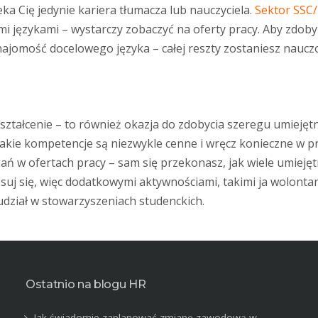
zeka Cię jedynie kariera tłumacza lub nauczyciela.
Sektor SSC
 językami – wystarczy zobaczyć na oferty pracy. Aby zdoby
najomość docelowego języka – całej reszty zostaniesz naucz
ykształcenie – to również okazja do zdobycia szeregu umiejęt
Takie kompetencje są niezwykle cenne i wręcz konieczne w p
ń w ofertach pracy – sam się przekonasz, jak wiele umiejęt
suj się, więc dodatkowymi aktywnościami, takimi ja wolontar
dział w stowarzyszeniach studenckich.
Ostatnio na blogu HR
Jak świadomie zaplanować zmianę zawodową w