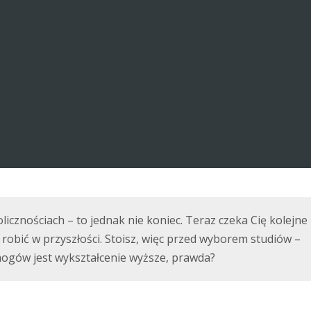
icznościach – to jednak nie koniec. Teraz czeka Cię kolejne
robić w przyszłości. Stoisz, więc przed wyborem studiów –
ogów jest wykształcenie wyższe, prawda?