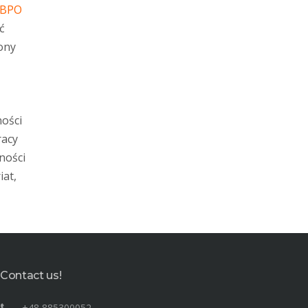
/BPO
ć
ony
ności
racy
ności
iat,
Contact us!
+48 885300052