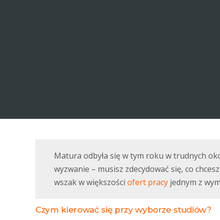
Matura odbyła się w tym roku w trudnych okol
wyzwanie – musisz zdecydować się, co chcesz 
wszak w większości
ofert pracy
jednym z wym
Czym kierować się przy wyborze studiów?