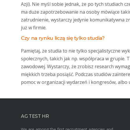
Azji). Nie myśl sobie jednak, że po tych studiach c
ma duże zapotrzebowanie na osoby mówiące takimi
zatrudnienie, wystarczy jedynie komunikatywna z
już w firmie.
Czy na rynku liczą się tylko studia?
Pamiętaj, że studia to nie tylko specjalistyczne w
społecznych, takich jak np. współpraca w grupie. 
zawodowej. Wystarczy, że zrobisz research wymaga
miękkich trzeba posiąść. Podczas studiów zaintere
pomoc w organizacji wydarzeń i kongresów, albo u
AG TEST HR
We are among the first recruitment agencies and