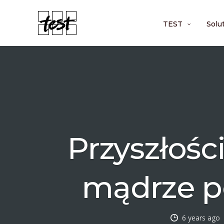
TEST
Solu
Przyszłośc
mądrze p
6 years ago