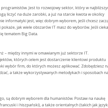
ie programistów. Jest to rozwojowy sektor, który w najbliższ
ą liczyć na duże zarobki, a już na starcie kwota w okolicy
nie informatyki jest, więc dobrym wyborem, jeśli chcesz zacz
 i pokaże, jak wiele obszarów IT masz do wyborów. Jeśli ciek
się tematem Big Data.
nż – między innymi w omawianym już sektorze IT.
jektów, których celem jest dostarczenie klientowi produktu
oki wybór firm, do których możesz aplikować. Zdobędziesz n
rządzać, a także wykorzystywanych metodykach i sposobach n
bcego, są dobrym wyborem dla humanistów. Postaw na naukę
ancuski i hiszpański), a także orientalnych (takich jak język