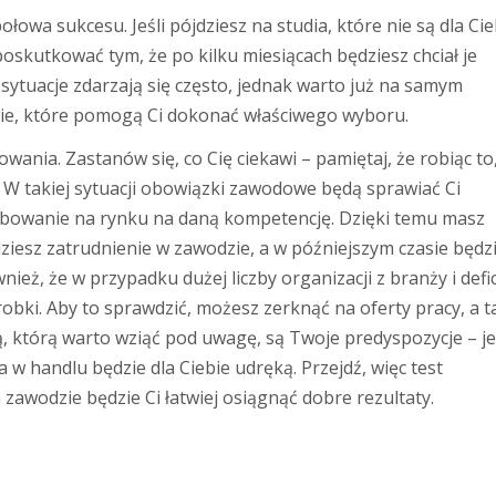
owa sukcesu. Jeśli pójdziesz na studia, które nie są dla Cie
poskutkować tym, że po kilku miesiącach będziesz chciał je
e sytuacje zdarzają się często, jednak warto już na samym
tie, które pomogą Ci dokonać właściwego wyboru.
nia. Zastanów się, co Cię ciekawi – pamiętaj, że robiąc to
. W takiej sytuacji obowiązki zawodowe będą sprawiać Ci
ebowanie na rynku na daną kompetencję. Dzięki temu masz
iesz zatrudnienie w zawodzie, a w późniejszym czasie będz
ież, że w przypadku dużej liczby organizacji z branży i defi
robki. Aby to sprawdzić, możesz zerknąć na oferty pracy, a 
ą, którą warto wziąć pod uwagę, są Twoje predyspozycje – je
 w handlu będzie dla Ciebie udręką. Przejdź, więc test
zawodzie będzie Ci łatwiej osiągnąć dobre rezultaty.