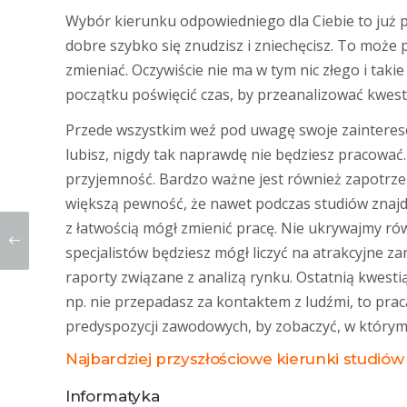
Wybór kierunku odpowiedniego dla Ciebie to już poł
dobre szybko się znudzisz i zniechęcisz. To może 
zmieniać. Oczywiście nie ma w tym nic złego i taki
początku poświęcić czas, by przeanalizować kwes
Przede wszystkim weź pod uwagę swoje zainteresowa
lubisz, nigdy tak naprawdę nie będziesz pracować
przyjemność. Bardzo ważne jest również zapotrz
większą pewność, że nawet podczas studiów znajdz
z łatwością mógł zmienić pracę. Nie ukrywajmy równ
specjalistów będziesz mógł liczyć na atrakcyjne za
raporty związane z analizą rynku. Ostatnią kwesti
np. nie przepadasz za kontaktem z ludźmi, to praca
predyspozycji zawodowych, by zobaczyć, w którym 
Najbardziej przyszłościowe kierunki studiów
Informatyka