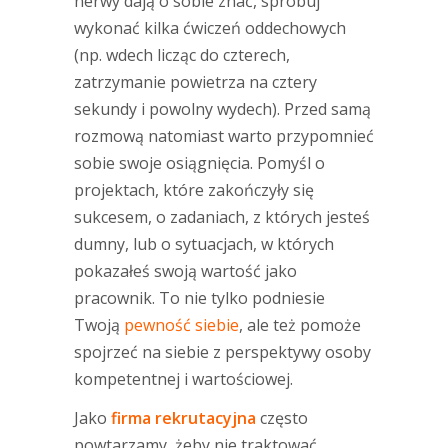
nerwy dają o sobie znać, spróbuj
wykonać kilka ćwiczeń oddechowych
(np. wdech licząc do czterech,
zatrzymanie powietrza na cztery
sekundy i powolny wydech). Przed samą
rozmową natomiast warto przypomnieć
sobie swoje osiągnięcia. Pomyśl o
projektach, które zakończyły się
sukcesem, o zadaniach, z których jesteś
dumny, lub o sytuacjach, w których
pokazałeś swoją wartość jako
pracownik. To nie tylko podniesie
Twoją
pewność siebie
, ale też pomoże
spojrzeć na siebie z perspektywy osoby
kompetentnej i wartościowej.
Jako
firma rekrutacyjna
często
powtarzamy, żeby nie traktować