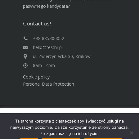
pasywnego kandydata?
Contact us!
+48 885300052
hello@testhr.pl
ul. Zwierzyniecka 30, Kraków
8am - 4pm
Cookie policy
Personal Data Protection
Ta strona używa cookies. Dowiedz się więcej o celu ich
Advisory Group TEST Human Resources ©
Ta strona korzysta z ciasteczek aby świadczyć usługi na
używania. Korzystając ze strony wyrażasz zgodę na używanie
2025
najwyższym poziomie. Dalsze korzystanie ze strony oznacza,
cookies, zgodnie z aktualnymi ustawieniami przeglądarki.
że zgadzasz się na ich użycie.