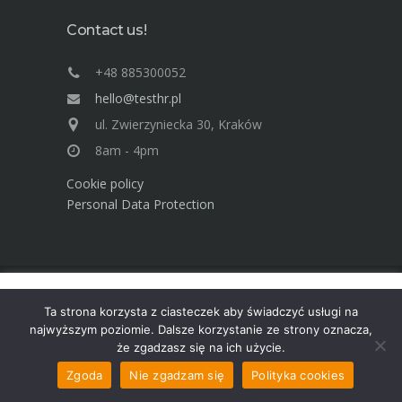
Contact us!
+48 885300052
hello@testhr.pl
ul. Zwierzyniecka 30, Kraków
8am - 4pm
Cookie policy
Personal Data Protection
Ta strona używa cookies. Dowiedz się więcej o celu ich
Advisory Group TEST Human Resources ©
Ta strona korzysta z ciasteczek aby świadczyć usługi na
używania. Korzystając ze strony wyrażasz zgodę na używanie
2025
najwyższym poziomie. Dalsze korzystanie ze strony oznacza,
cookies, zgodnie z aktualnymi ustawieniami przeglądarki.
że zgadzasz się na ich użycie.
Dowiedz się więcej
Akceptuję
Zgoda
Nie zgadzam się
Polityka cookies