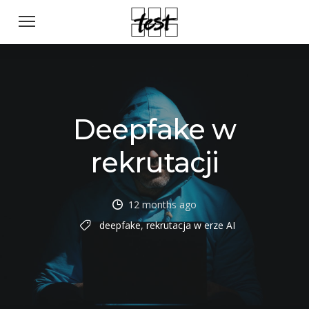
Deepfake w
rekrutacji
12 months ago
deepfake
,
rekrutacja w erze AI