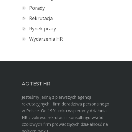
Porady
Rekrutacja
Rynek pracy
Wydarzenia HR
AG TEST HR
Jesteśmy jedną z pierwszych agencji
rekrutacyjnych i firm doradztwa personalnego
w Polsce. Od 1991 roku wspieramy działania
HR z zakresu rekrutacji i konsultingu wśród
czołowych firm prowadzących działalność na
polskim rynku.