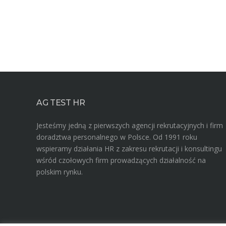
AG TEST HR
Jesteśmy jedną z pierwszych agencji rekrutacyjnych i firm
doradztwa personalnego w Polsce. Od 1991 roku
wspieramy działania HR z zakresu rekrutacji i konsultingu
wśród czołowych firm prowadzących działalność na
polskim rynku.