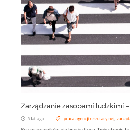
Zarządzanie zasobami ludzkimi 
5 lat ago
praca agencji rekrutacyjnej
,
zarząd
Bez pracowników nie byłoby firmy. Twierdzenie to 