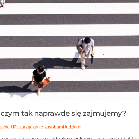
– czym tak naprawdę się zajmujemy?
zanie HR
,
zarządzanie zasobami ludzkimi
wydaje się oczywiste, jednak co ciekawe – nie zawsze był to