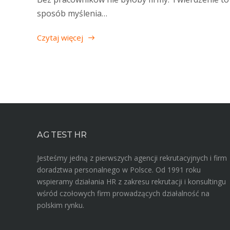
sposób myślenia…
Czytaj więcej
AG TEST HR
Jesteśmy jedną z pierwszych agencji rekrutacyjnych i firm
doradztwa personalnego w Polsce. Od 1991 roku
wspieramy działania HR z zakresu rekrutacji i konsultingu
wśród czołowych firm prowadzących działalność na
polskim rynku.