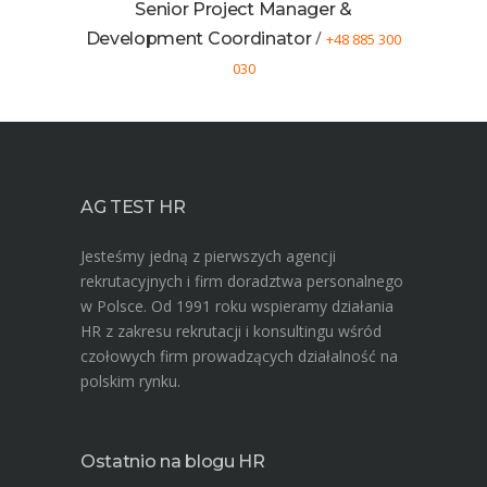
Senior Project Manager &
/
Development Coordinator
+48 885 300
030
AG TEST HR
Jesteśmy jedną z pierwszych agencji
rekrutacyjnych i firm doradztwa personalnego
w Polsce. Od 1991 roku wspieramy działania
HR z zakresu rekrutacji i konsultingu wśród
czołowych firm prowadzących działalność na
polskim rynku.
Ostatnio na blogu HR