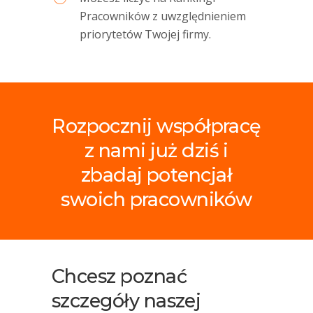
Pracowników z uwzględnieniem
priorytetów Twojej firmy.
Rozpocznij współpracę
z nami już dziś i
zbadaj potencjał
swoich pracowników
Chcesz poznać
szczegóły naszej