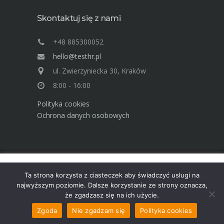
Skontaktuj się z nami
+48 885300052
hello@testhr.pl
ul. Zwierzyniecka 30, Kraków
8:00 - 16:00
Polityka cookies
Ochrona danych osobowych
Ta strona używa cookies. Dowiedz się więcej o celu ich
Advisory Group TEST Human Resources ©
Ta strona korzysta z ciasteczek aby świadczyć usługi na
używania. Korzystając ze strony wyrażasz zgodę na używanie
2025
najwyższym poziomie. Dalsze korzystanie ze strony oznacza,
cookies, zgodnie z aktualnymi ustawieniami przeglądarki.
że zgadzasz się na ich użycie.
Dowiedz się więcej
Akceptuję
Zgoda
Nie zgadzam się
Polityka cookies