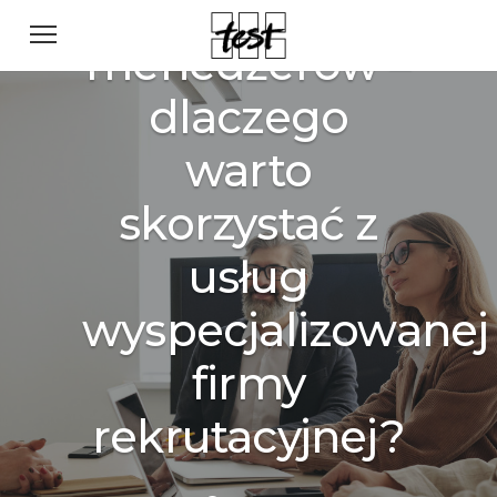
Rekrutacja
menedżerów –
dlaczego
warto
skorzystać z
usług
wyspecjalizowanej
firmy
rekrutacyjnej?