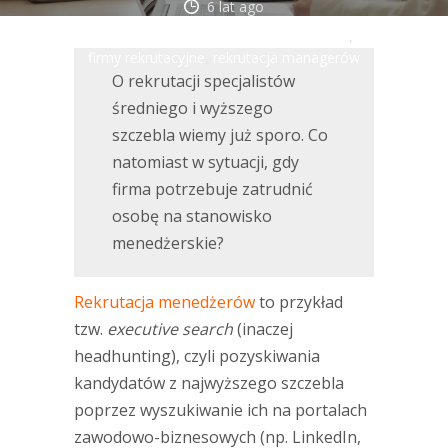
6 lat ago
agencja doradztwa personalnego
,
firmy rekrutacyjne
,
rekrutacja managerów
O rekrutacji specjalistów
średniego i wyższego
szczebla wiemy już sporo. Co
natomiast w sytuacji, gdy
firma potrzebuje zatrudnić
osobę na stanowisko
menedżerskie?
Rekrutacja menedżerów
to przykład
tzw.
executive search
(inaczej
headhunting), czyli pozyskiwania
kandydatów z najwyższego szczebla
poprzez wyszukiwanie ich na portalach
zawodowo-biznesowych (np. LinkedIn,