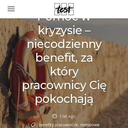
Pomoc w
kryzysie –
niecodzienny
benefit, za
który
pracownicy Cię
pokochają
5 lat ago
benefity pracownicze
,
nietypowe