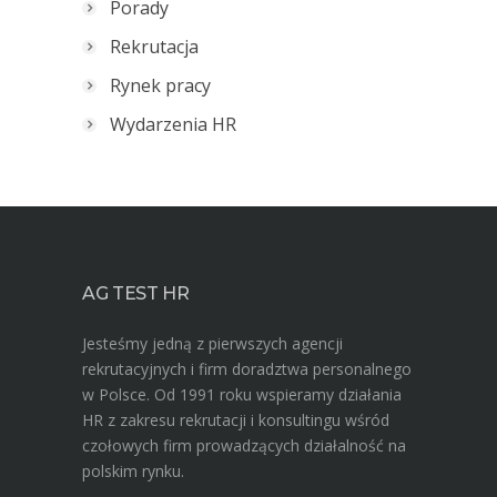
Porady
Rekrutacja
Rynek pracy
Wydarzenia HR
AG TEST HR
Jesteśmy jedną z pierwszych agencji
rekrutacyjnych i firm doradztwa personalnego
w Polsce. Od 1991 roku wspieramy działania
HR z zakresu rekrutacji i konsultingu wśród
czołowych firm prowadzących działalność na
polskim rynku.