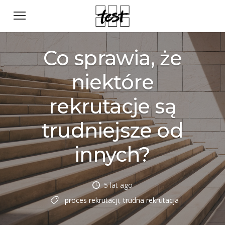
Co sprawia, że
niektóre
rekrutacje są
trudniejsze od
innych?
5 lat ago
proces rekrutacji
,
trudna rekrutacja