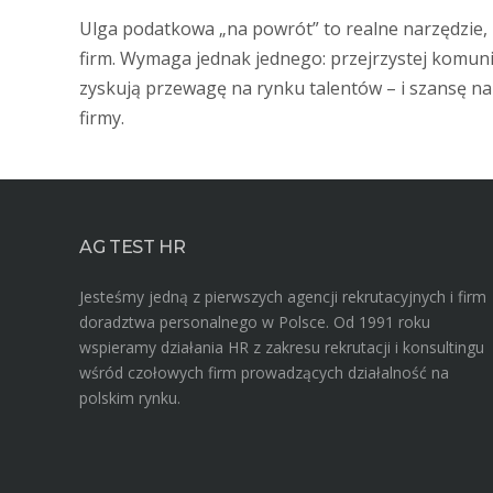
Ulga podatkowa „na powrót” to realne narzędzie,
firm. Wymaga jednak jednego: przejrzystej komunika
zyskują przewagę na rynku talentów – i szansę na 
firmy.
AG TEST HR
Jesteśmy jedną z pierwszych agencji rekrutacyjnych i firm
doradztwa personalnego w Polsce. Od 1991 roku
wspieramy działania HR z zakresu rekrutacji i konsultingu
wśród czołowych firm prowadzących działalność na
polskim rynku.