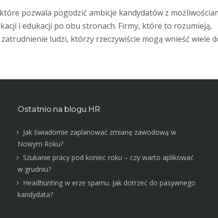
 które pozwala pogodzić ambicje kandydatów z możliwościa
cji i edukacji po obu stronach. Firmy, które to rozumieją,
zatrudnienie ludzi, którzy rzeczywiście mogą wnieść wiele d
Ostatnio na blogu HR
Jak świadomie zaplanować zmianę zawodową w
Nowym Roku?
Szukanie pracy pod koniec roku – czy warto aplikować
w grudniu?
Headhunting w erze spamu. Jak dotrzeć do pasywnego
kandydata?