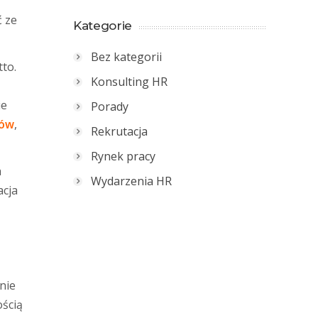
ć ze
Kategorie
Bez kategorii
to.
Konsulting HR
ie
Porady
ków
,
Rekrutacja
Rynek pracy
a
Wydarzenia HR
acja
nie
ścią