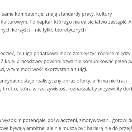
ż same kompetencje: znają standardy pracy, kultury
kulturowym. To kapitał, którego nie da się łatwo zastąpić. A
ych korzyści – nie tylko teoretycznych.
iedzieć, że ulga podatkowa może zmniejszyć różnice między
Z kolei pracodawcy powinni otwarcie komunikować pełen pa
ci, w tym możliwość skorzystania z ulgi.
dydat dostaje realistyczny obraz oferty, a firma nie traci
 brutto, która w rzeczywistości oznaczałaby przyzwoity do
 o wysokim potencjale: doświadczeni, zmotywowani, gotowi d
owe bywają ambitne, ale nie muszą być barierą nie do przejś