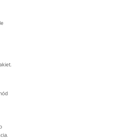
le
kiet.
chód
o
cia.