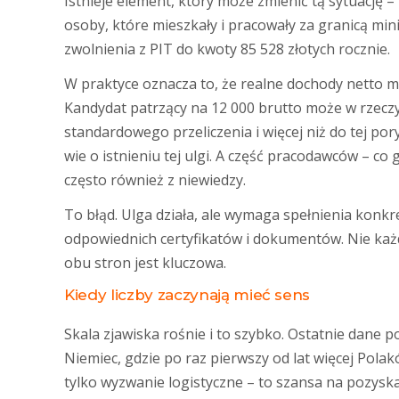
Istnieje element, który może zmienić tą sytuację –
osoby, które mieszkały i pracowały za granicą min
zwolnienia z PIT do kwoty 85 528 złotych rocznie.
W praktyce oznacza to, że realne dochody netto 
Kandydat patrzący na 12 000 brutto może w rzeczy
standardowego przeliczenia i więcej niż do tej por
wie o istnieniu tej ulgi. A część pracodawców – co
często również z niewiedzy.
To błąd. Ulga działa, ale wymaga spełnienia konk
odpowiednich certyfikatów i dokumentów. Nie każd
obu stron jest kluczowa.
Kiedy liczby zaczynają mieć sens
Skala zjawiska rośnie i to szybko. Ostatnie dane
Niemiec, gdzie po raz pierwszy od lat więcej Polak
tylko wyzwanie logistyczne – to szansa na pozys