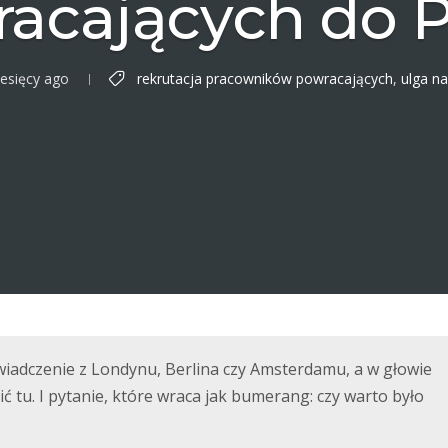
acających do P
esięcy ago
rekrutacja pracowników powracających
,
ulga n
wiadczenie z Londynu, Berlina czy Amsterdamu, a w głowie
ić tu. I pytanie, które wraca jak bumerang: czy warto było