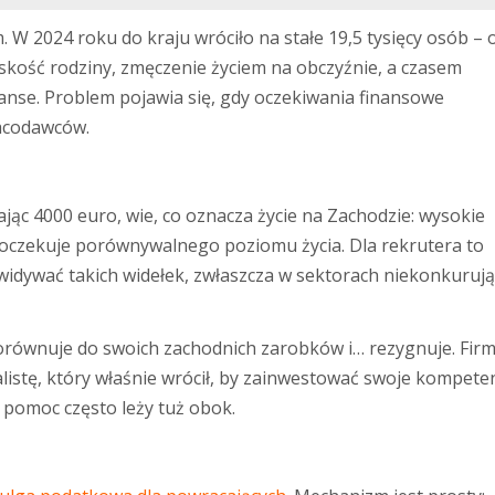
 W 2024 roku do kraju wróciło na stałe 19,5 tysięcy osób – 
liskość rodziny, zmęczenie życiem na obczyźnie, a czasem
zanse. Problem pojawia się, gdy oczekiwania finansowe
racodawców.
ając 4000 euro, wie, co oznacza życie na Zachodzie: wysokie
i, oczekuje porównywalnego poziomu życia. Dla rekrutera to
widywać takich widełek, zwłaszcza w sektorach niekonkuruj
porównuje do swoich zachodnich zarobków i… rezygnuje. Fir
listę, który właśnie wrócił, by zainwestować swoje kompete
ć pomoc często leży tuż obok.