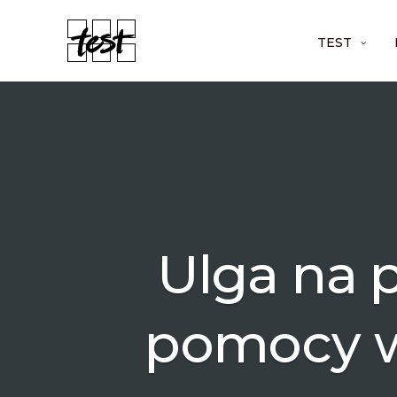
TEST
Ulga na p
pomocy w