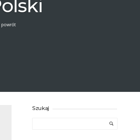
olski
a powrót
Szukaj