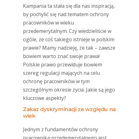
Kampania ta stała się dla nas inspiracją,
by pochylić się nad tematem ochrony
pracowników w wieku
przedemerytalnym. Czy wiedzieliście w
ogóle, że coś takiego istnieje w polskim
prawie? Mamy nadzieję, że tak – zawsze
bowiem warto znać swoje prawa!
Polskie prawo przewiduje bowiem
szereg regulacji mających na celu
ochronę pracowników w tym
szczególnym okresie życia. Jakie są jego
kluczowe aspekty?
Zakaz
d
yskryminacji
z
e
w
zględu na
w
iek
Jednym z fundamentów ochrony
pracownika przedemerytalnego jest