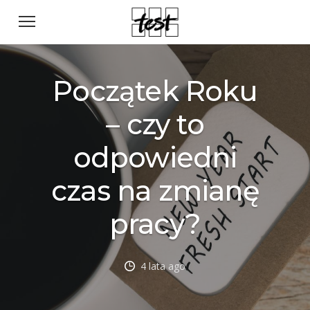
Początek Roku
– czy to
odpowiedni
czas na zmianę
pracy?
4 lata ago