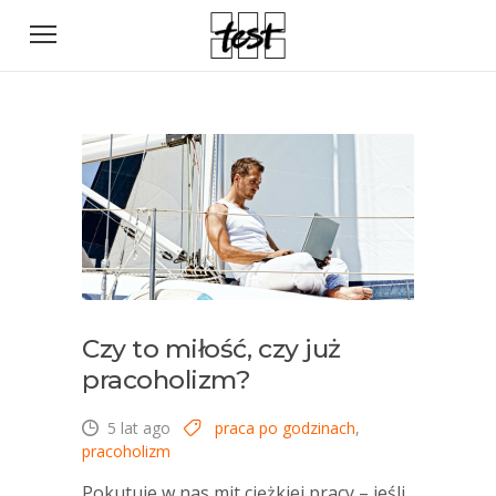
Czy to miłość, czy już
pracoholizm?
5 lat ago
praca po godzinach
,
pracoholizm
Pokutuje w nas mit ciężkiej pracy – jeśli