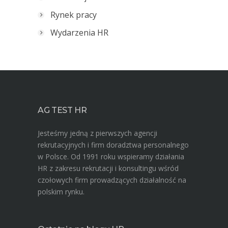
Rynek pracy
Wydarzenia HR
AG TEST HR
Jesteśmy jedną z pierwszych agencji
rekrutacyjnych i firm doradztwa personalnego
w Polsce. Od 1991 roku wspieramy działania
HR z zakresu rekrutacji i konsultingu wśród
czołowych firm prowadzących działalność na
polskim rynku.