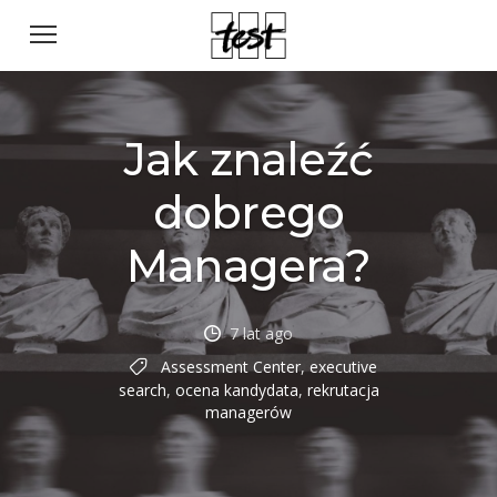
Jak znaleźć
dobrego
Managera?
7 lat ago
Assessment Center
,
executive
search
,
ocena kandydata
,
rekrutacja
managerów