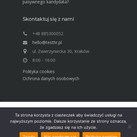
pasywnego kandydata?
Skontaktuj się z nami
+48 885300052
hello@testhr.pl
ul. Zwierzyniecka 30, Kraków
8:00 - 16:00
Polityka cookies
Ochrona danych osobowych
Ta strona używa cookies. Dowiedz się więcej o celu ich
Advisory Group TEST Human Resources ©
Ta strona korzysta z ciasteczek aby świadczyć usługi na
używania. Korzystając ze strony wyrażasz zgodę na używanie
2025
najwyższym poziomie. Dalsze korzystanie ze strony oznacza,
cookies, zgodnie z aktualnymi ustawieniami przeglądarki.
że zgadzasz się na ich użycie.
Dowiedz się więcej
Akceptuję
Zgoda
Nie zgadzam się
Polityka cookies