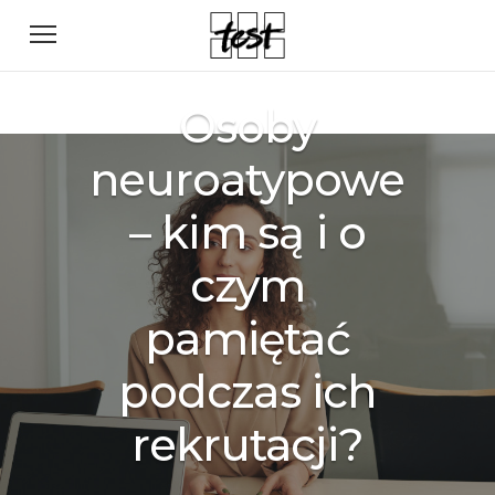
Osoby
neuroatypowe
– kim są i o
czym
pamiętać
podczas ich
rekrutacji?