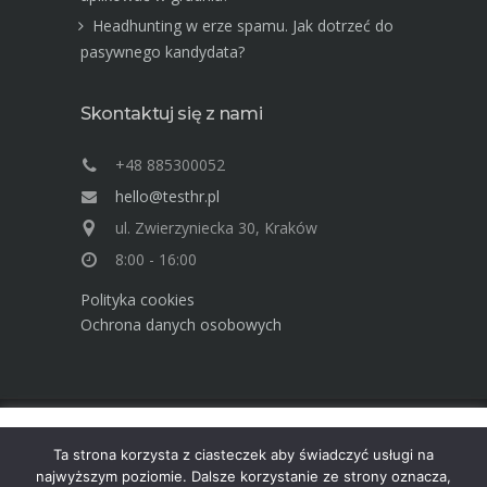
Headhunting w erze spamu. Jak dotrzeć do
pasywnego kandydata?
Skontaktuj się z nami
+48 885300052
hello@testhr.pl
ul. Zwierzyniecka 30, Kraków
8:00 - 16:00
Polityka cookies
Ochrona danych osobowych
Ta strona używa cookies. Dowiedz się więcej o celu ich
Advisory Group TEST Human Resources ©
Ta strona korzysta z ciasteczek aby świadczyć usługi na
używania. Korzystając ze strony wyrażasz zgodę na używanie
2025
najwyższym poziomie. Dalsze korzystanie ze strony oznacza,