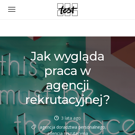
Jak wygląda
praca w
agencji
rekrutacyjnej?
3 lata ago
agencja doradztwa personalnego
,
agencja rekrutacyjna