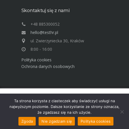
Skontaktuj się z nami
+48 885300052
hello@testhr.pl
ul. Zwierzyniecka 30, Kraków
8:00 - 16:00
Polityka cookies
Ochrona danych osobowych
Ta strona używa cookies. Dowiedz się więcej o celu ich
Advisory Group TEST Human Resources ©
Ta strona korzysta z ciasteczek aby świadczyć usługi na
używania. Korzystając ze strony wyrażasz zgodę na używanie
2025
najwyższym poziomie. Dalsze korzystanie ze strony oznacza,
cookies, zgodnie z aktualnymi ustawieniami przeglądarki.
że zgadzasz się na ich użycie.
Dowiedz się więcej
Akceptuję
Zgoda
Nie zgadzam się
Polityka cookies