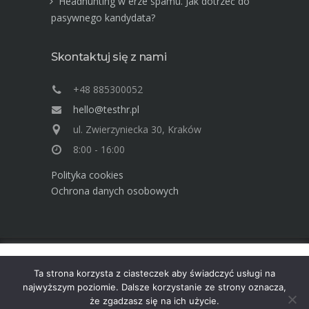
Headhunting w erze spamu. Jak dotrzeć do
pasywnego kandydata?
Skontaktuj się z nami
+48 885300052
hello@testhr.pl
ul. Zwierzyniecka 30, Kraków
8:00 - 16:00
Polityka cookies
Ochrona danych osobowych
Ta strona używa cookies. Dowiedz się więcej o celu ich
Advisory Group TEST Human Resources ©
Ta strona korzysta z ciasteczek aby świadczyć usługi na
używania. Korzystając ze strony wyrażasz zgodę na używanie
2025
najwyższym poziomie. Dalsze korzystanie ze strony oznacza,
cookies, zgodnie z aktualnymi ustawieniami przeglądarki.
że zgadzasz się na ich użycie.