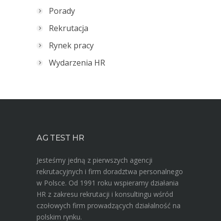
Porady
Rekrutacja
Rynek pracy
Wydarzenia HR
AG TEST HR
Jesteśmy jedną z pierwszych agencji
rekrutacyjnych i firm doradztwa personalnego
w Polsce. Od 1991 roku wspieramy działania
HR z zakresu rekrutacji i konsultingu wśród
czołowych firm prowadzących działalność na
polskim rynku.