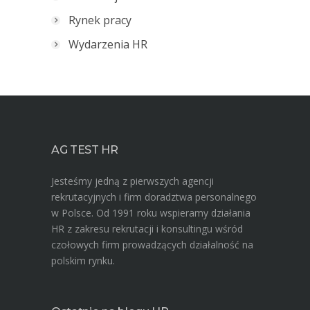
Rynek pracy
Wydarzenia HR
AG TEST HR
Jesteśmy jedną z pierwszych agencji
rekrutacyjnych i firm doradztwa personalnego
w Polsce. Od 1991 roku wspieramy działania
HR z zakresu rekrutacji i konsultingu wśród
czołowych firm prowadzących działalność na
polskim rynku.