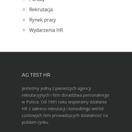
Rekrutacja
Rynek pracy
Wydarzenia HR
AG TEST HR
Jesteśmy jedną z pierwszych agencji
rekrutacyjnych i firm doradztwa personalnego
w Polsce. Od 1991 roku wspieramy działania
HR z zakresu rekrutacji i konsultingu wśród
czołowych firm prowadzących działalność na
polskim rynku.