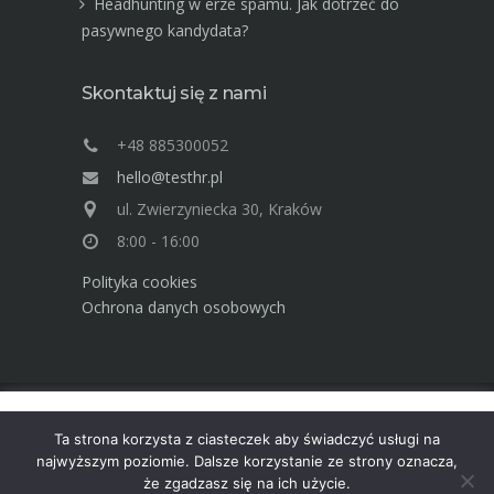
Headhunting w erze spamu. Jak dotrzeć do
pasywnego kandydata?
Skontaktuj się z nami
+48 885300052
hello@testhr.pl
ul. Zwierzyniecka 30, Kraków
8:00 - 16:00
Polityka cookies
Ochrona danych osobowych
Ta strona używa cookies. Dowiedz się więcej o celu ich
Advisory Group TEST Human Resources ©
Ta strona korzysta z ciasteczek aby świadczyć usługi na
używania. Korzystając ze strony wyrażasz zgodę na używanie
2025
najwyższym poziomie. Dalsze korzystanie ze strony oznacza,
cookies, zgodnie z aktualnymi ustawieniami przeglądarki.
że zgadzasz się na ich użycie.