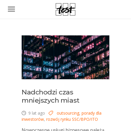
Nadchodzi czas
mniejszych miast
9 lat ago
outsourcing
,
porady dla
inwestorów
,
rozwój rynku SSC/BPO/ITO
Nowoczesne usługi biznesowe należą