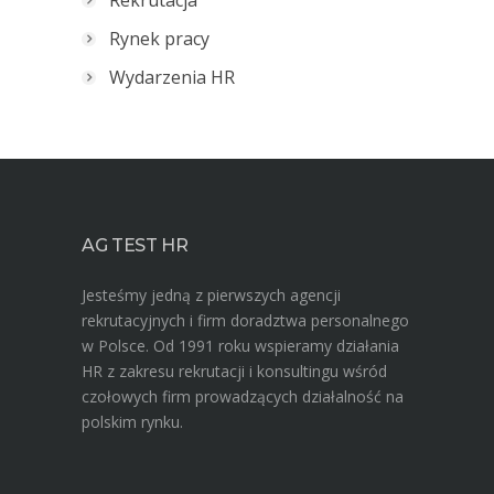
Rynek pracy
Wydarzenia HR
AG TEST HR
Jesteśmy jedną z pierwszych agencji
rekrutacyjnych i firm doradztwa personalnego
w Polsce. Od 1991 roku wspieramy działania
HR z zakresu rekrutacji i konsultingu wśród
czołowych firm prowadzących działalność na
polskim rynku.