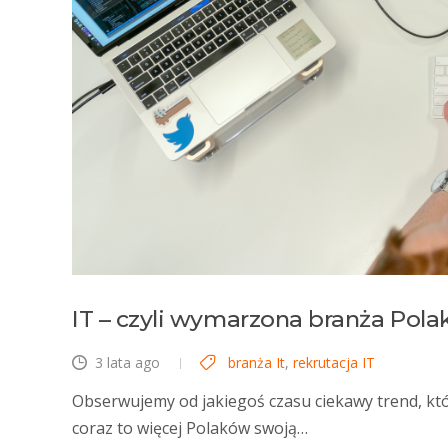
IT – czyli wymarzona branża Pol
3 lata ago
branża It
,
rekrutacja IT
Obserwujemy od jakiegoś czasu ciekawy trend, kt
coraz to więcej Polaków swoją…