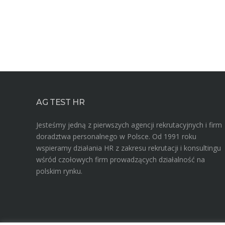
AG TEST HR
Jesteśmy jedną z pierwszych agencji rekrutacyjnych i firm
doradztwa personalnego w Polsce. Od 1991 roku
wspieramy działania HR z zakresu rekrutacji i konsultingu
wśród czołowych firm prowadzących działalność na
polskim rynku.