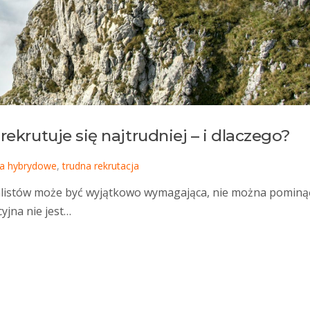
ekrutuje się najtrudniej – i dlaczego?
ka hybrydowe
,
trudna rekrutacja
cjalistów może być wyjątkowo wymagająca, nie można pominą
cyjna nie jest…