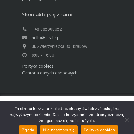
Skontaktuj się z nami
+48 885300052
hello@testhr.pl
ul. Zwierzyniecka 30, Kraków
8:00 - 16:00
Polityka cookies
Ochrona danych osobowych
Ta strona używa cookies. Dowiedz się więcej o celu ich
Advisory Group TEST Human Resources ©
Ta strona korzysta z ciasteczek aby świadczyć usługi na
używania. Korzystając ze strony wyrażasz zgodę na używanie
2025
najwyższym poziomie. Dalsze korzystanie ze strony oznacza,
cookies, zgodnie z aktualnymi ustawieniami przeglądarki.
że zgadzasz się na ich użycie.
Dowiedz się więcej
Akceptuję
Zgoda
Nie zgadzam się
Polityka cookies