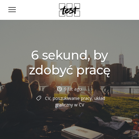
6 sekund, by
zdobyć pracę
9 lat ago
CV
,
poszukiwanie pracy
,
układ
graficzny w CV