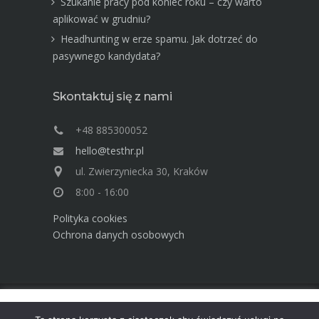
Szukanie pracy pod koniec roku – czy warto
aplikować w grudniu?
Headhunting w erze spamu. Jak dotrzeć do
pasywnego kandydata?
Skontaktuj się z nami
+48 885300052
hello@testhr.pl
ul. Zwierzyniecka 30, Kraków
8:00 - 16:00
Polityka cookies
Ochrona danych osobowych
Ta strona używa cookies. Dowiedz się więcej o celu ich
Advisory Group TEST Human Resources ©