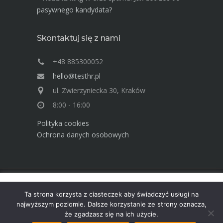
pasywnego kandydata?
Skontaktuj się z nami
+48 885300052
hello@testhr.pl
ul. Zwierzyniecka 30, Kraków
8:00 - 16:00
Polityka cookies
Ochrona danych osobowych
Ta strona używa cookies. Dowiedz się więcej o celu ich
Advisory Group TEST Human Resources ©
Ta strona korzysta z ciasteczek aby świadczyć usługi na
używania. Korzystając ze strony wyrażasz zgodę na używanie
2025
najwyższym poziomie. Dalsze korzystanie ze strony oznacza,
cookies, zgodnie z aktualnymi ustawieniami przeglądarki.
że zgadzasz się na ich użycie.