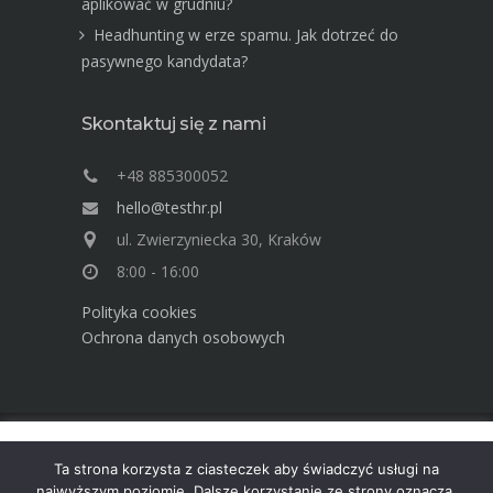
aplikować w grudniu?
Headhunting w erze spamu. Jak dotrzeć do
pasywnego kandydata?
Skontaktuj się z nami
+48 885300052
hello@testhr.pl
ul. Zwierzyniecka 30, Kraków
8:00 - 16:00
Polityka cookies
Ochrona danych osobowych
Ta strona używa cookies. Dowiedz się więcej o celu ich
Advisory Group TEST Human Resources ©
Ta strona korzysta z ciasteczek aby świadczyć usługi na
używania. Korzystając ze strony wyrażasz zgodę na używanie
2025
najwyższym poziomie. Dalsze korzystanie ze strony oznacza,