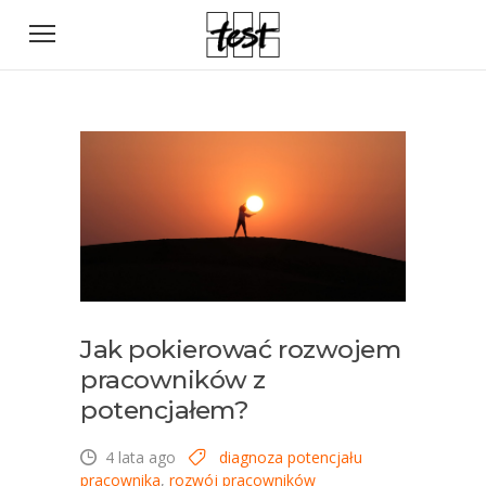
Jak pokierować rozwojem
pracowników z
potencjałem?
4 lata ago
diagnoza potencjału
pracownika
,
rozwój pracowników