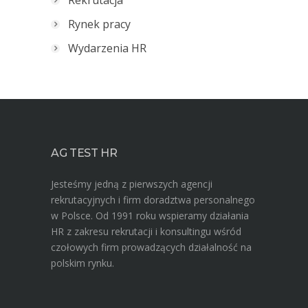
Rekrutacja
Rynek pracy
Wydarzenia HR
AG TEST HR
Jesteśmy jedną z pierwszych agencji
rekrutacyjnych i firm doradztwa personalnego
w Polsce. Od 1991 roku wspieramy działania
HR z zakresu rekrutacji i konsultingu wśród
czołowych firm prowadzących działalność na
polskim rynku.