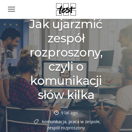
Jak ujarzmić
zespół
rozproszony,
czyli o
komunikacji
słów kilka
9 lat ago
komunikacja
,
praca w zespole
,
zespół rozproszony