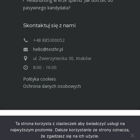
Headhunting w erze spamu. Jak dotrzeć do
pasywnego kandydata?
Skontaktuj się z nami
+48 885300052
hello@testhr.pl
ul. Zwierzyniecka 30, Kraków
8:00 - 16:00
Polityka cookies
Ochrona danych osobowych
Ta strona używa cookies. Dowiedz się więcej o celu ich
Advisory Group TEST Human Resources ©
Ta strona korzysta z ciasteczek aby świadczyć usługi na
używania. Korzystając ze strony wyrażasz zgodę na używanie
2025
najwyższym poziomie. Dalsze korzystanie ze strony oznacza,
cookies, zgodnie z aktualnymi ustawieniami przeglądarki.
że zgadzasz się na ich użycie.