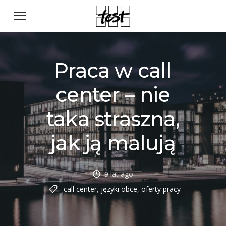
Praca w call
center – nie
taka straszna,
jak ją malują
9 lat ago
call center
,
języki obce
,
oferty pracy