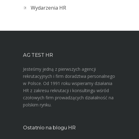
Wydarzenia HR
AG TEST HR
Jesteśmy jedną z pierwszych agencji
rekrutacyjnych i firm doradztwa personalnego
w Polsce. Od 1991 roku wspieramy działania
HR z zakresu rekrutacji i konsultingu wśród
czołowych firm prowadzących działalność na
polskim rynku.
Ostatnio na blogu HR