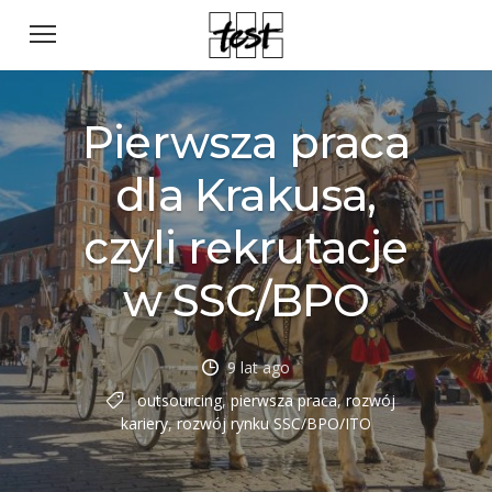
Pierwsza praca
dla Krakusa,
czyli rekrutacje
w SSC/BPO
9 lat ago
outsourcing
,
pierwsza praca
,
rozwój
kariery
,
rozwój rynku SSC/BPO/ITO