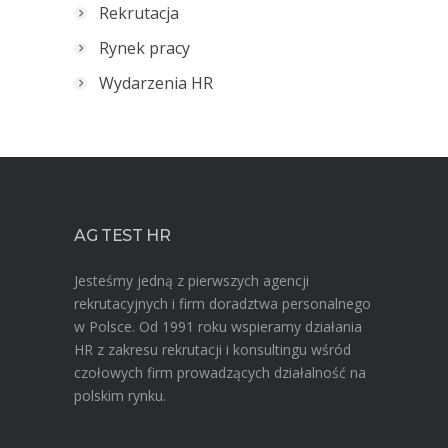
Rekrutacja
Rynek pracy
Wydarzenia HR
AG TEST HR
Jesteśmy jedną z pierwszych agencji
rekrutacyjnych i firm doradztwa personalnego
w Polsce. Od 1991 roku wspieramy działania
HR z zakresu rekrutacji i konsultingu wśród
czołowych firm prowadzących działalność na
polskim rynku.