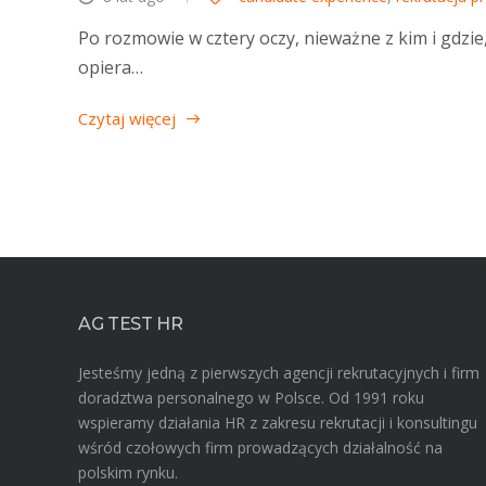
Po rozmowie w cztery oczy, nieważne z kim i gdzie
opiera…
Czytaj więcej
AG TEST HR
Jesteśmy jedną z pierwszych agencji rekrutacyjnych i firm
doradztwa personalnego w Polsce. Od 1991 roku
wspieramy działania HR z zakresu rekrutacji i konsultingu
wśród czołowych firm prowadzących działalność na
polskim rynku.