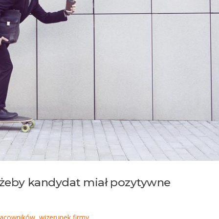
, żeby kandydat miał pozytywne
pracowników
,
wizerunek firmy