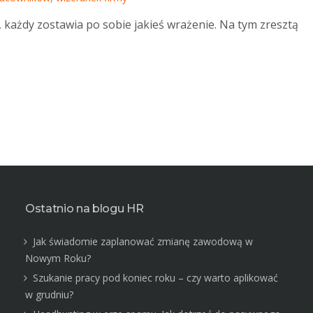
, każdy zostawia po sobie jakieś wrażenie. Na tym zresztą
Ostatnio na blogu HR
Jak świadomie zaplanować zmianę zawodową w
Nowym Roku?
Szukanie pracy pod koniec roku – czy warto aplikować
w grudniu?