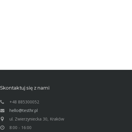
Skontaktuj się z nami
+48 885300052
hello@testhr.pl
ul. Zwierzyniecka 30, Kraków
8:00 - 16:00