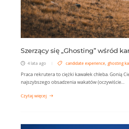
Szerzący się „Ghosting” wśród ka
4 lata ago
candidate experience
,
ghosting k
Praca rekrutera to ciężki kawałek chleba. Gonią Cię
najszybszego obsadzenia wakatów (oczywiście…
Czytaj więcej