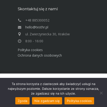
Skontaktuj się z nami
+48 885300052
hello@testhr.pl
ul. Zwierzyniecka 30, Kraków
8:00 - 16:00
Polityka cookies
Ochrona danych osobowych
Ta strona używa cookies. Dowiedz się więcej o celu ich
Advisory Group TEST Human Resources ©
Ta strona korzysta z ciasteczek aby świadczyć usługi na
używania. Korzystając ze strony wyrażasz zgodę na używanie
2025
najwyższym poziomie. Dalsze korzystanie ze strony oznacza,
cookies, zgodnie z aktualnymi ustawieniami przeglądarki.
że zgadzasz się na ich użycie.
Dowiedz się więcej
Akceptuję
Zgoda
Nie zgadzam się
Polityka cookies