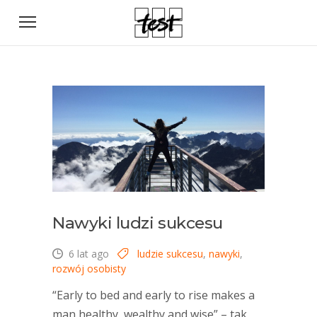
Nawyki ludzi sukcesu
6 lat ago
ludzie sukcesu
,
nawyki
,
rozwój osobisty
“Early to bed and early to rise makes a
man healthy, wealthy and wise” – tak