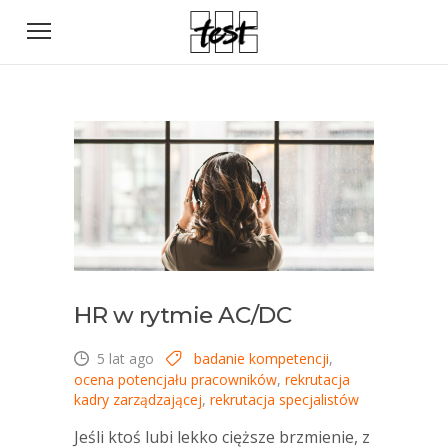
HR w rytmie AC/DC
5 lat ago
badanie kompetencji
,
ocena potencjału pracowników
,
rekrutacja
kadry zarządzającej
,
rekrutacja specjalistów
Jeśli ktoś lubi lekko cięższe brzmienie, z