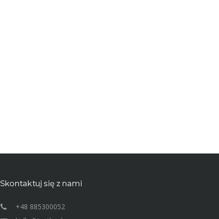
i
Skontaktuj się z nami
+48 885300052