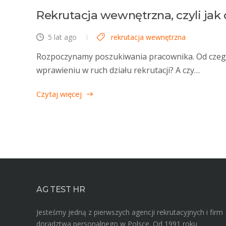
Rekrutacja wewnętrzna, czyli jak 
5 lat ago
rekrutacja wewnętrzna
Rozpoczynamy poszukiwania pracownika. Od czego
wprawieniu w ruch działu rekrutacji? A czy…
Czytaj więcej
AG TEST HR
Jesteśmy jedną z pierwszych agencji rekrutacyjnych i firm
doradztwa personalnego w Polsce. Od 1991 roku