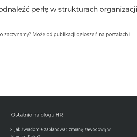
odnaleźć perłę w strukturach organizacj
 zaczynamy? Może od publikacji ogłoszeń na portalach i
Ostatnio na blogu HR
Jak świadomie zaplanować zmianę zawodową w
Nowym Roku?