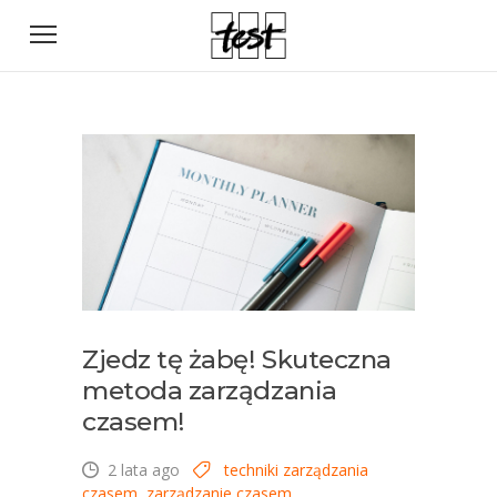
Zjedz tę żabę! Skuteczna
metoda zarządzania
czasem!
2 lata ago
techniki zarządzania
czasem
,
zarządzanie czasem