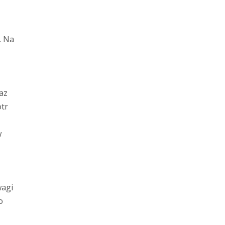
. Na
az
otr
w
wagi
o