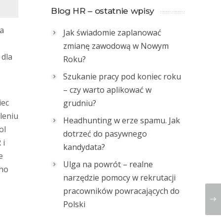
Blog HR – ostatnie wpisy
ja
Jak świadomie zaplanować
zmianę zawodową w Nowym
 dla
Roku?
Szukanie pracy pod koniec roku
– czy warto aplikować w
iec
grudniu?
leniu
Headhunting w erze spamu. Jak
ol
dotrzeć do pasywnego
 i
kandydata?
e
Ulga na powrót – realne
cno
narzędzie pomocy w rekrutacji
pracowników powracających do
Polski