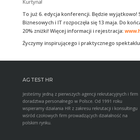
Kurtyna!
To już 6. edycja konferencji. Będzie wyjątkowo
Biznesowych i IT rozpoczęła się 13 maja. Do koń
20% zniżki! Więcej informacji i rejestracja:
www.h
Życzymy inspirującego i praktycznego spektaklu
AG TEST HR
Jesteśmy jedną z pierwszych agencji rekrutacyjnych i firm
doradztwa personalnego w Polsce. Od 1991 roku
wspieramy działania HR z zakresu rekrutacji i konsultingu
wśród czołowych firm prowadzących działalność na
polskim rynku.