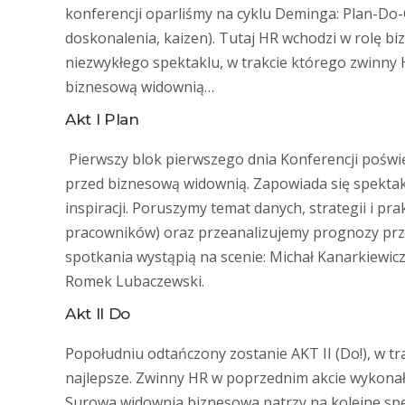
konferencji oparliśmy na cyklu Deminga: Plan-Do-C
doskonalenia, kaizen). Tutaj HR wchodzi w rolę b
niezwykłego spektaklu, w trakcie którego zwinny 
biznesową widownią…
Akt I Plan
Pierwszy blok pierwszego dnia Konferencji pośw
przed biznesową widownią. Zapowiada się spektak
inspiracji. Poruszymy temat danych, strategii i pr
pracowników) oraz przeanalizujemy prognozy przy
spotkania wystąpią na scenie: Michał Kanarkiewi
Romek Lubaczewski.
Akt II Do
Popołudniu odtańczony zostanie AKT II (Do!), w t
najlepsze. Zwinny HR w poprzednim akcie wykonał
Surowa widownia biznesowa patrzy na kolejne spek