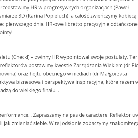
 Przedstawimy HR w progresywnych organizacjach (Paweł
miarze 3D (Karina Popieluch), a całość zwieńczymy kobiecą
c pierwszego dnia. HR-owe libretto precyzyjnie odtańczone
ointy!
aletu (Check!) – zwinny HR wypointował swoje postulaty. Ter
 reflektorów postawimy kwestie Zarządzania Wiekiem (dr Pi
ochowina) oraz hejtu obecnego w mediach (dr Małgorzata
ktywa biznesowa i perspektywa inspiracyjna, które razem 
wadzą do wielkiego finału…
performance… Zapraszamy na pas de caractere. Reflektor u
li jak zmieniać siebie. W tej odsłonie zobaczymy znakomiteg