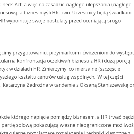
heck-Act, a więc na zasadzie ciągłego ulepszania (ciągłego
iznesową, a biznes myśli HR-owo. Uczestnicy będą świadkami
HR wypointuje swoje postulaty przed oceniającą srogo
ięcimy przygotowaniu, przymiarkom i ćwiczeniom do występ
ularna konfrontacja oczekiwań biznesu z HR i dużą porcją
aktyk w działach HR. Zmierzymy, co mierzalne (szczęście
szłego kształtu centrów usług wspólnych. W tej części
cz, Katarzyna Zadrożna w tandemie z Oksaną Staniszewską o
rakcie którego napięcie pomiędzy biznesem, a HR trwać będz
 partię solową pokazującą własne nieograniczone możliwośc
takularne pozy łączące rozwiązania i techniki klasyczne z