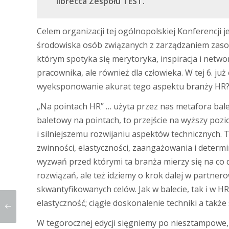
libretta Zespołu TEST.
Celem organizacji tej ogólnopolskiej Konferencji 
środowiska osób związanych z zarządzaniem zasob
którym spotyka się merytoryka, inspiracja i network
pracownika, ale również dla człowieka. W tej 6. ju
wyeksponowanie akurat tego aspektu branży HR
„Na pointach HR” … użyta przez nas metafora bale
baletowy na pointach, to przejście na wyższy pozi
i silniejszemu rozwijaniu aspektów technicznych. 
zwinności, elastyczności, zaangażowania i determi
wyzwań przed którymi ta branża mierzy się na co 
rozwiązań, ale też idziemy o krok dalej w partne
skwantyfikowanych celów. Jak w balecie, tak i w H
elastyczność; ciągłe doskonalenie techniki a takż
W tegorocznej edycji sięgniemy po niesztampowe