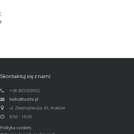
g
e
Skontaktuj się z nami
+48 885300052
hello@testhr.pl
ul. Zwierzyniecka 30, Kraków
8:00 - 16:00
Polityka cookies