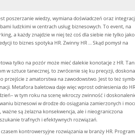
jest poszerzanie wiedzy, wymiana doświadczeń oraz integrac
ami ludzkimi w centrach usług biznesowych. To event, na
ing, a każdy znajdzie w niej też coś dla siebie nie tylko jako
ż edycji to biznes spotyka HR. Zwinny HR … Skąd pomysł na
?
towa tylko na pozór może mieć dalekie konotacje z HR. Tan
om w sztuce tanecznej, to zwrócenie się ku precyzji, doskona
To przejście z amatorstwa na zawodowstwo. Jest to też symb
nacji. Metafora baletowa daje więc wprost odniesienia do HR
dzień– w tym roku na scenę wkroczy zwinność i doskonaleni
rowaniu biznesowi w drodze do osiągania zamierzonych i mo
R, ważne są żelazna konsekwencja, ale i nieograniczona
e szukanie trafnych i efektywnych rozwiązań.
, czasem kontrowersyjne rozwiązania w branży HR. Program