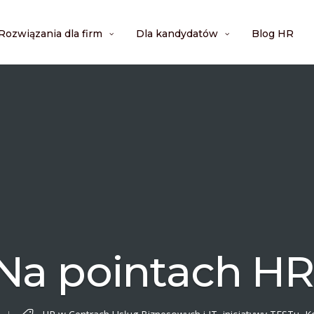
Rozwiązania dla firm
Dla kandydatów
Blog HR
Na pointach HR
HR w Centrach Usług Biznesowych i IT
,
inicjatywy TESTu
,
K