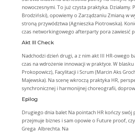
nowoczesnymi. To już czysta praktyka. Działamy.
Brodziński), opowiemy o Zarządzaniu Zmianą w wy
stroną przywództwa (Agnieszka Piotrowska). Konie
czas networkingowego afterparty pora zawiesić p
Akt III Check
Nadchodzi dzień drugi, a z nim akt III HR-owego b
czas na wdrożenie innowacji w praktyce. W blasku
Prokopowicz), Facylitacji i Scrum (Marcin Aks Gr
Majewska). Na scenę wkroczą praktyka HR, perspe
synchronicznej i harmonijnej choreografii, dopro
Epilog
Drugiego dnia balet Na pointach HR kończy swój 
przejmuje biznes i sam opowie o Future proof, czy
Grega Albrechta. Na