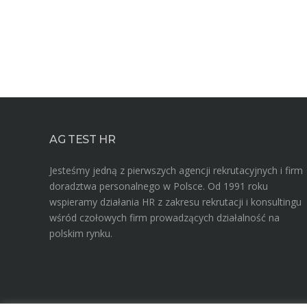
AG TEST HR
Jesteśmy jedną z pierwszych agencji rekrutacyjnych i firm
doradztwa personalnego w Polsce. Od 1991 roku
wspieramy działania HR z zakresu rekrutacji i konsultingu
wśród czołowych firm prowadzących działalność na
polskim rynku.