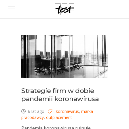
Strategie firm w dobie
pandemii koronawirusa
6 lat ago
koronawirus
,
marka
pracodawcy
,
outplacement
Pandemia koronawirusa rujnuje