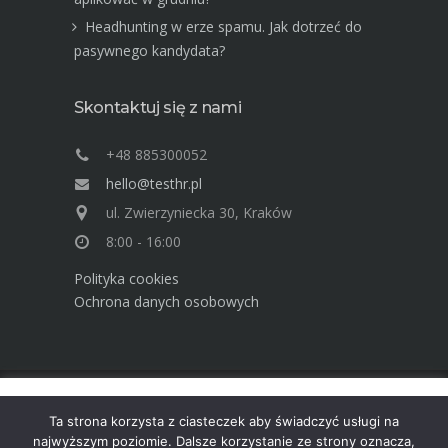
Headhunting w erze spamu. Jak dotrzeć do
pasywnego kandydata?
Skontaktuj się z nami
+48 885300052
hello@testhr.pl
ul. Zwierzyniecka 30, Kraków
8:00 - 16:00
Polityka cookies
Ochrona danych osobowych
Ta strona używa cookies. Dowiedz się więcej o celu ich
Advisory Group TEST Human Resources ©
Ta strona korzysta z ciasteczek aby świadczyć usługi na
używania. Korzystając ze strony wyrażasz zgodę na używanie
2025
najwyższym poziomie. Dalsze korzystanie ze strony oznacza,